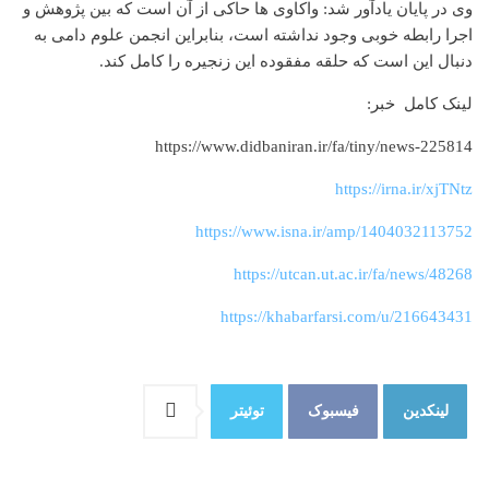
وی در پایان یادآور شد: واکاوی ها حاکی از آن است که بین پژوهش و
اجرا رابطه خوبی وجود نداشته است، بنابراین انجمن علوم دامی به
دنبال این است که حلقه مفقوده این زنجیره را کامل کند.
لینک کامل خبر:
https://www.didbaniran.ir/fa/tiny/news-225814
https://irna.ir/xjTNtz
https://www.isna.ir/amp/1404032113752
https://utcan.ut.ac.ir/fa/news/48268
https://khabarfarsi.com/u/216643431
لینکدین
فیسبوک
توئیتر