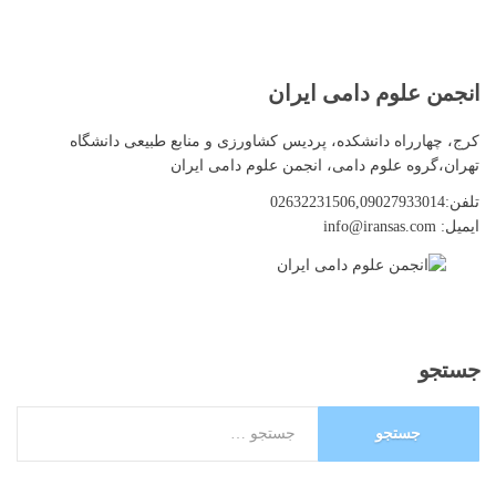
انجمن
علوم دامی ایران
کرج، چهارراه دانشکده، پردیس کشاورزی و منابع طبیعی دانشگاه
تهران،گروه علوم دامی، انجمن علوم دامی ایران
تلفن:02632231506,09027933014
ایمیل: info@iransas.com
جستجو