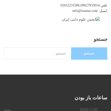
تلفن:02632231506,09027933014
ایمیل: info@iransas.com
جستجو
ساعات
باز بودن
08:00-15:00
شنبه