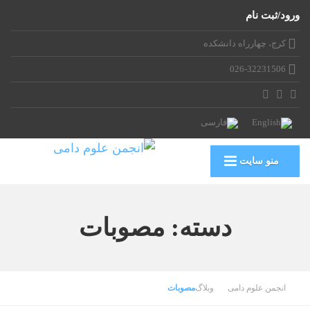
ورود/ثبت نام
کرج، چهارراه دانشکده
026-32231506
منو سایت
دسته:
مصوبات
انجمن علوم دامی
وبلاگ
مصوبات
26 ژوئن, 2022