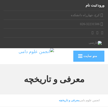
ورود/ثبت نام
کرج، چهارراه دانشکده
026-32231506
منو سایت
معرفی و تاریخچه
انجمن علوم دامی
معرفی و تاریخچه